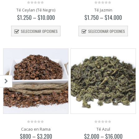
0
0
Té Ceylan (Té Negro)
Té Jazmin
out
out
of
of
$
1.250
–
$
10.000
$
1.750
–
$
14.000
5
5
SELECCIONAR OPCIONES
SELECCIONAR OPCIONES
o
o
mo
mo
0
0
Cacao en Rama
Té Azul
out
out
of
of
$
800
–
$
3.200
$
2.000
–
$
16.000
5
5