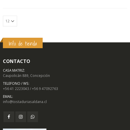
Info de tienda
CONTACTO
CASA MATRIZ:
Caupolicán 889, Concepción
TELEFONO / WS:
+56 41 2223043 / +56 9 47092763
EMAIL:
info@tostaduriasaldana.cl