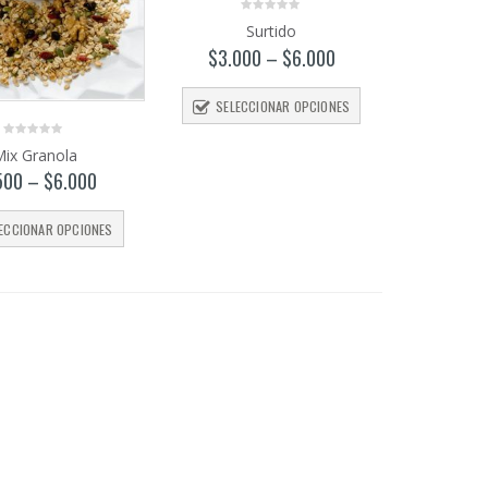
0
Surtido
out
of
$
3.000
–
$
6.000
5
SELECCIONAR OPCIONES
0
ix Granola
out
of
500
–
$
6.000
5
ECCIONAR OPCIONES