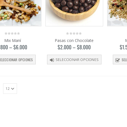
0
0
Mix Maní
Pasas con Chocolate
M
out
out
of
of
$
800
–
$
6.000
$
2.000
–
$
8.000
$
1.
5
5
ELECCIONAR OPCIONES
SEL
SELECCIONAR OPCIONES
: