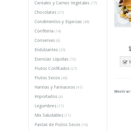
Cereales y Carnes Vegetales
(17)
Chocolates
(37)
Condimentos y Especias
(48)
Confiteria
(14)
Conservas
(6)
Endulzantes
(20)
Esencias Liquidas
(15)
S
Frutos Confitados
(27)
Frutos Secos
(46)
Harinas y Farinaceos
(41)
Mostrar
Importados
(4)
Legumbres
(17)
o
o
Mix Saludables
(11)
mo
mo
Pastas de Frutos Secos
(16)