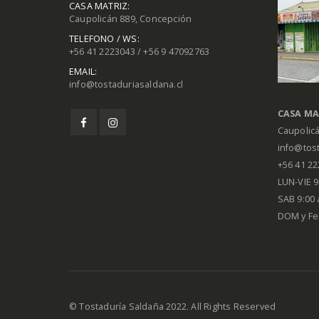
CASA MATRIZ:
Caupolicán 889, Concepción
TELEFONO / WS:
+56 41 2223043 / +56 9 47092763
EMAIL:
info@tostaduriasaldana.cl
CASA MA
Caupolic
info@tost
+56 41 2
LUN-VIE 9:
SAB 9:00 
DOM y Fe
© Tostaduría Saldaña 2022. All Rights Reserved