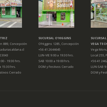
TRIZ
SUCURSAL O’HIGGINS
SUCURSAL
án 889, Concepción
O’Higgins 1285, Concepción
VEGA
TEC
aduriasaldana.cl
+56 41 2644645
Vega Monu
223043
LUN-VIE 9:00 a 19:30 hrs.
Local 255, 
00 - 19:30 hrs.
SAB 10:00 a 19:00 hrs.
+56 41 246
a 15:30 hrs.
DOM y Festivos Cerrado
LUN-SAB 9:
stivos Cerrado
DOM y Festi