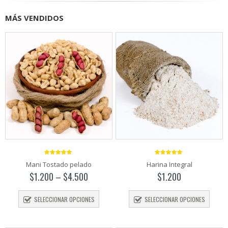
vitaminas y minerales que [...]
MÁS VENDIDOS
5.00
out
5.00
out
Mani Tostado pelado
Harina Integral
of 5
of 5
$
1.200
–
$
4.500
$
1.200
SELECCIONAR OPCIONES
SELECCIONAR OPCIONES