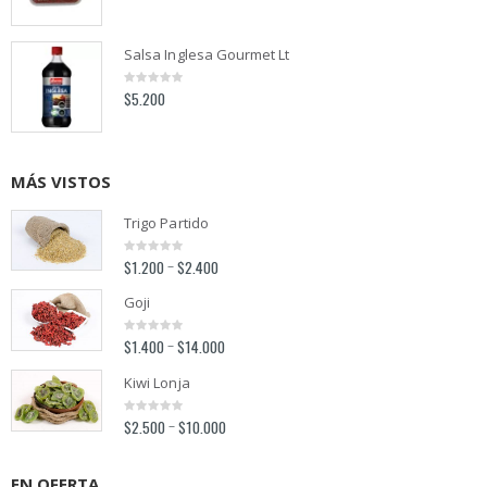
out
of
5
Salsa Inglesa Gourmet Lt
$
5.200
0
out
of
5
MÁS VISTOS
Trigo Partido
$
1.200
$
2.400
–
0
out
of
Goji
5
$
1.400
$
14.000
–
0
out
of
Kiwi Lonja
5
$
2.500
$
10.000
–
0
out
of
5
EN OFERTA