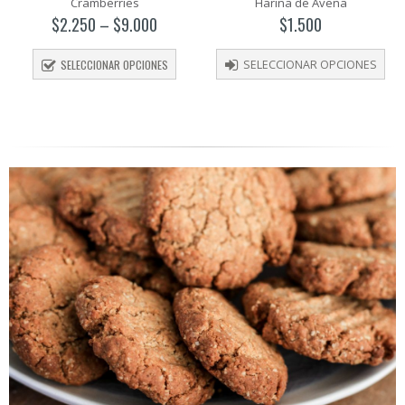
Cramberries
Harina de Avena
out
out
of
of
$
2.250
–
$
9.000
$
1.500
5
5
SELECCIONAR OPCIONES
SELECCIONAR OPCIONES