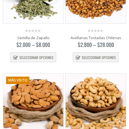
0
0
Semilla de Zapallo
Avellanas Tostadas Chilenas
out
out
of
of
$
2.000
–
$
8.000
$
2.800
–
$
28.000
5
5
SELECCIONAR OPCIONES
SELECCIONAR OPCIONES
MÁS VISTO