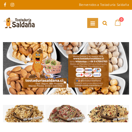
Bienvenidos a Tostaduría Saldaña
0
OCTUBRE 2, 2019
NOVIEMBRE 26, 2024
Aceite de Coco
Receta Mote con Huesi
El aceite de coco contiene
propiedades antioxidantes, lo que
ayuda al cuerpo a absorber las