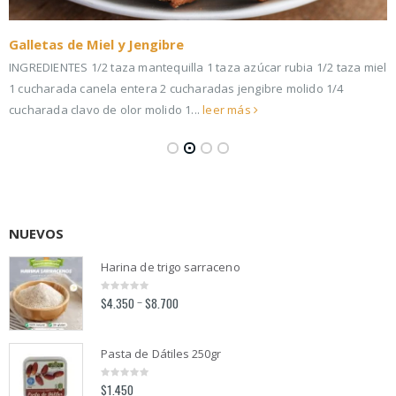
Galletas de Miel y Jengibre
INGREDIENTES 1/2 taza mantequilla 1 taza azúcar rubia 1/2 taza miel
1 cucharada canela entera 2 cucharadas jengibre molido 1/4
cucharada clavo de olor molido 1...
leer más
NUEVOS
Harina de trigo sarraceno
$
4.350
$
8.700
–
0
out
of
5
Pasta de Dátiles 250gr
$
1.450
0