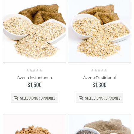
0
0
Avena Instantanea
Avena Tradicional
out
out
of
of
$
1.500
$
1.300
5
5
SELECCIONAR OPCIONES
SELECCIONAR OPCIONES