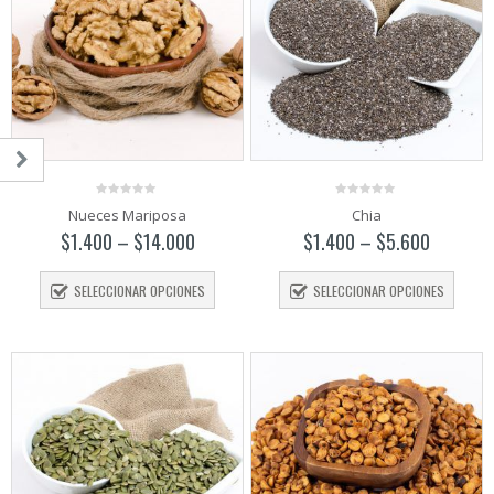
0
0
Nueces Mariposa
Chia
out
out
of
of
$
1.400
–
$
14.000
$
1.400
–
$
5.600
5
5
SELECCIONAR OPCIONES
SELECCIONAR OPCIONES