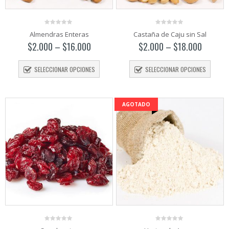
0
0
Almendras Enteras
Castaña de Caju sin Sal
out
out
of
of
$
2.000
–
$
16.000
$
2.000
–
$
18.000
5
5
SELECCIONAR OPCIONES
SELECCIONAR OPCIONES
AGOTADO
0
0