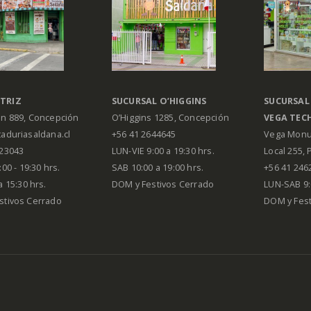
TRIZ
SUCURSAL O’HIGGINS
SUCURSAL
án 889, Concepción
O’Higgins 1285, Concepción
VEGA
TEC
aduriasaldana.cl
+56 41 2644645
Vega Monu
223043
LUN-VIE 9:00 a 19:30 hrs.
Local 255, 
00 - 19:30 hrs.
SAB 10:00 a 19:00 hrs.
+56 41 246
a 15:30 hrs.
DOM y Festivos Cerrado
LUN-SAB 9:
stivos Cerrado
DOM y Festi