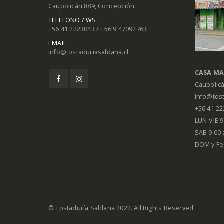
Caupolicán 889, Concepción
TELEFONO / WS:
+56 41 2223043 / +56 9 47092763
EMAIL:
info@tostaduriasaldana.cl
CASA MA
Caupolic
info@tost
+56 41 2
LUN-VIE 9:
SAB 9:00 
DOM y Fe
© Tostaduría Saldaña 2022. All Rights Reserved