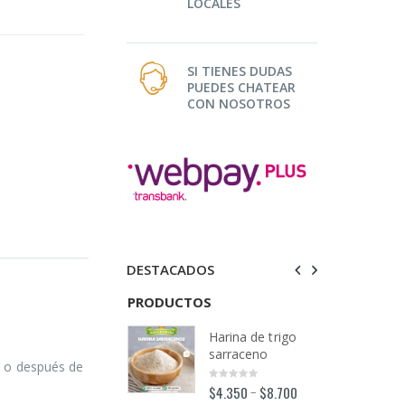
LOCALES
SI TIENES DUDAS
PUEDES CHATEAR
CON NOSOTROS
DESTACADOS
TOS
PRODUCTOS
PRODUCTOS
Harina de trigo
Harina de trigo
sarraceno
sarraceno
s o después de
$
4.350
$
8.700
$
4.350
$
8.700
–
–
0
0
out
out
o