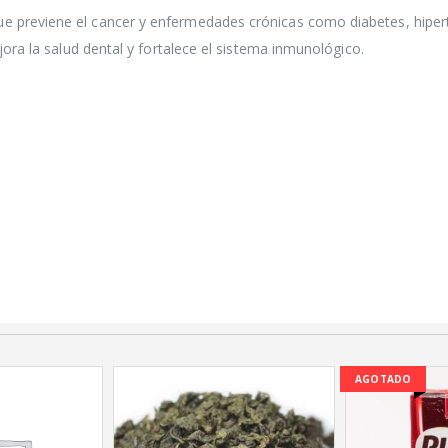
of
5
Pasta de Dátiles
 previene el cancer y enfermedades crónicas como diabetes, hipert
250gr
jora la salud dental y fortalece el sistema inmunológico.
$
1.450
0
out
of
5
Salsa Inglesa
Gourmet Lt
$
5.200
0
out
of
5
AGOTADO