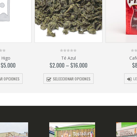
0
0
 Higo
Té Azul
Caf
out
out
of
of
–
$
5.000
$
2.000
–
$
16.000
$
5
5
AR OPCIONES
SELECCIONAR OPCIONES
L