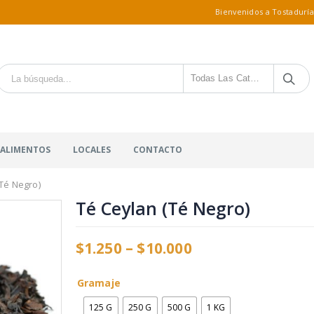
Bienvenidos a Tostaduría
Todas Las Categorías
 ALIMENTOS
LOCALES
CONTACTO
(Té Negro)
Té Ceylan (Té Negro)
$
1.250
–
$
10.000
Gramaje
125 G
250 G
500 G
1 KG