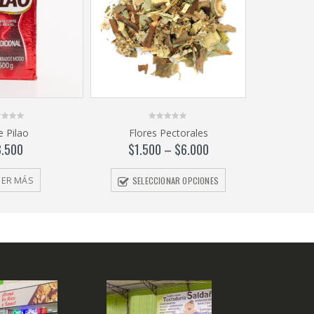
0
e Pilao
Flores Pectorales
out
of
8.500
$
1.500
–
$
6.000
5
SELECCIONAR OPCIONES
EER MÁS