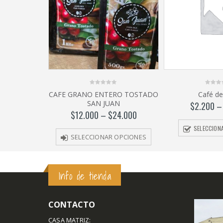
0
0
CAFE GRANO ENTERO TOSTADO
Café de
out
out
SAN JUAN
of
of
$
2.200
5
5
$
12.000
–
$
24.000
SELECCION
SELECCIONAR OPCIONES
Info de tienda
CONTACTO
CASA MATRIZ: