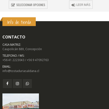
SELECCIONAR OPCIONES
LEER MÁS
Info de tienda
CONTACTO
CASA MATRIZ:
Caupolicán 889, Concepción
TELEFONO / WS:
+56 41 2223043 / +56 9 47092763
EMAIL:
info@tostaduriasaldana.cl