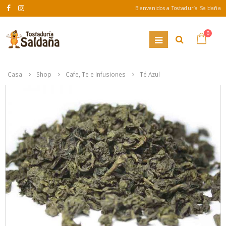
Bienvenidos a Tostaduría Saldaña
0
Casa
Shop
Cafe, Te e Infusiones
Té Azul