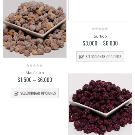
0
Surtido
out
of
$
3.000
–
$
6.000
5
SELECCIONAR OPCIONES
0
Maní coco
out
of
$
1.500
–
$
6.000
5
SELECCIONAR OPCIONES