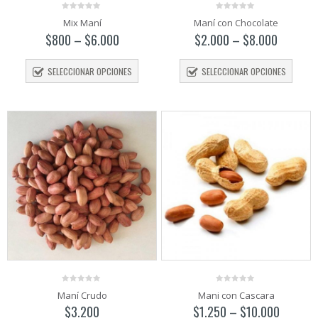
0
0
Mix Maní
Maní con Chocolate
out
out
of
of
$
800
–
$
6.000
$
2.000
–
$
8.000
5
5
SELECCIONAR OPCIONES
SELECCIONAR OPCIONES
o
o
mo
mo
0
0
Maní Crudo
Mani con Cascara
out
out
of
of
$
3.200
$
1.250
–
$
10.000
5
5