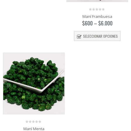
0
Maní Frambuesa
out
of
$
600
–
$
6.000
5
SELECCIONAR OPCIONES
0
Maní Menta
out