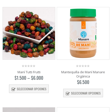
0
0
Maní Tutti Frutti
Mantequilla de Maní Manare
out
out
Orgánica
of
of
$
1.500
–
$
6.000
5
5
$
6.500
SELECCIONAR OPCIONES
SELECCIONAR OPCIONES