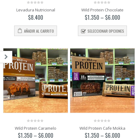
0
0
Levadura Nutricional
Wild Protein Chocolate
out
out
of
of
$
8.400
$
1.350
–
$
6.000
5
5
AÑADIR AL CARRITO
SELECCIONAR OPCIONES
o
o
mo
mo
0
0
Wild Protein Caramelo
Wild Protein Cafe Mokka
out
out
of
of
$
1.350
–
$
6.000
$
1.350
–
$
6.000
5
5