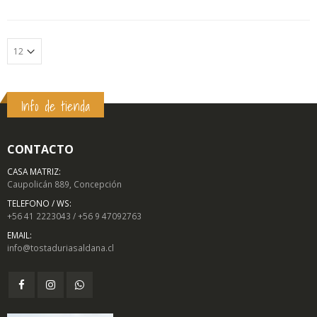
Info de tienda
CONTACTO
CASA MATRIZ:
Caupolicán 889, Concepción
TELEFONO / WS:
+56 41 2223043 / +56 9 47092763
EMAIL:
info@tostaduriasaldana.cl