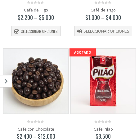
0
0
Café de Higo
Café de Trigo
out
out
of
of
$
2.200
–
$
5.000
$
1.000
–
$
4.000
5
5
SELECCIONAR OPCIONES
SELECCIONAR OPCIONES
AGOTADO
o
o
mo
mo
0
0
Cafe con Chocolate
Cafe Pilao
out
out
of
of
$
2.400
–
$
12.000
$
8.500
5
5