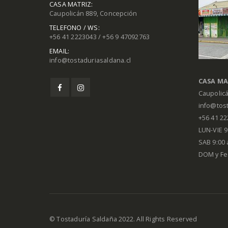
CASA MATRIZ:
Caupolicán 889, Concepción
TELEFONO / WS:
+56 41 2223043 / +56 9 47092763
EMAIL:
info@tostaduriasaldana.cl
CASA MA
Caupolic
info@tost
+56 41 2
LUN-VIE 9:
SAB 9:00 
DOM y Fe
© Tostaduría Saldaña 2022. All Rights Reserved