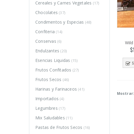
Cereales y Carnes Vegetales
(17)
Chocolates
(37)
Condimentos y Especias
(48)
Confiteria
(14)
Conservas
(6)
Wild
$
Endulzantes
(20)
Esencias Liquidas
(15)
S
Frutos Confitados
(27)
Frutos Secos
(46)
Harinas y Farinaceos
(41)
Mostrar
Importados
(4)
Legumbres
(17)
o
o
Mix Saludables
(11)
mo
mo
Pastas de Frutos Secos
(16)