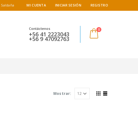
 Saldaña
MI CUENTA
INICIAR SESIÓN
REGISTRO
Contáctenos
0
+56 41 2223043
+56 9 47092763
Mostrar: