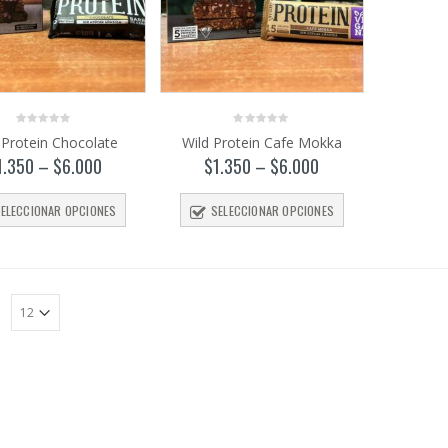
0
0
 Protein Chocolate
Wild Protein Cafe Mokka
out
out
of
of
1.350
–
$
6.000
$
1.350
–
$
6.000
5
5
ELECCIONAR OPCIONES
SELECCIONAR OPCIONES
: