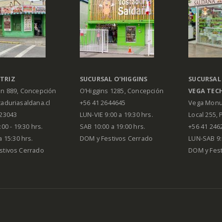
TRIZ
SUCURSAL O’HIGGINS
SUCURSAL
án 889, Concepción
O’Higgins 1285, Concepción
VEGA
TEC
aduriasaldana.cl
+56 41 2644645
Vega Monu
223043
LUN-VIE 9:00 a 19:30 hrs.
Local 255, 
00 - 19:30 hrs.
SAB 10:00 a 19:00 hrs.
+56 41 246
a 15:30 hrs.
DOM y Festivos Cerrado
LUN-SAB 9:
stivos Cerrado
DOM y Festi