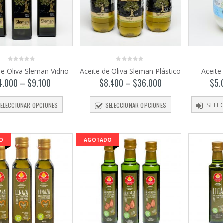
0
0
de Oliva Sleman Vidrio
Aceite de Oliva Sleman Plástico
Aceite
out
out
of
of
4.000
–
$
9.100
$
8.400
–
$
36.000
$
5.
5
5
ELECCIONAR OPCIONES
SELECCIONAR OPCIONES
SELE
O
AGOTADO