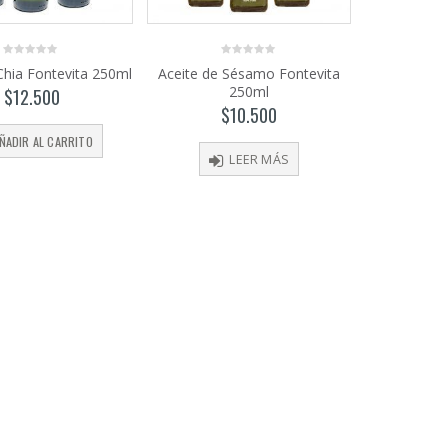
0
0
Chia Fontevita 250ml
Aceite de Sésamo Fontevita
out
out
250ml
of
of
$
12.500
5
5
$
10.500
ÑADIR AL CARRITO
LEER MÁS