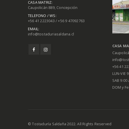
CASA MATRIZ:
Caupolicán 889, Concepción
TELEFONO / WS:
+56 41 2223043 / +56 9 47092763
EMAIL:
info@tostaduriasaldana.cl
CASA MA
Caupolic
info@tost
+56 41 2
LUN-VIE 9:
SAB 9:00 
DOM y Fe
© Tostaduría Saldaña 2022. All Rights Reserved