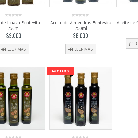
0
0
 de Linaza Fontevita
Aceite de Almendras Fontevita
Aceite de 
out
out
250ml
250ml
of
of
5
5
$
9.000
$
8.000
Harina de
A
trigo
LEER MÁS
LEER MÁS
sarraceno
$
4.350
–
0
out
$
8.700
of
AGOTADO
5
Pasta de
Dátiles
250gr
$
1.450
0
out
of
5
Salsa
Inglesa
Gourmet Lt
PRODUCTOS
PRODUCTOS