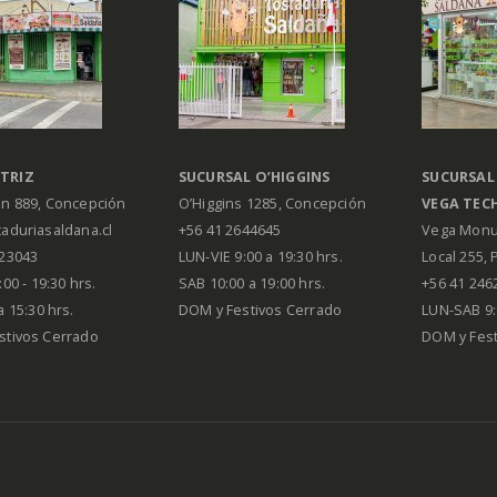
TRIZ
SUCURSAL O’HIGGINS
SUCURSAL
án 889, Concepción
O’Higgins 1285, Concepción
VEGA
TEC
aduriasaldana.cl
+56 41 2644645
Vega Monu
223043
LUN-VIE 9:00 a 19:30 hrs.
Local 255, 
00 - 19:30 hrs.
SAB 10:00 a 19:00 hrs.
+56 41 246
a 15:30 hrs.
DOM y Festivos Cerrado
LUN-SAB 9:
stivos Cerrado
DOM y Festi