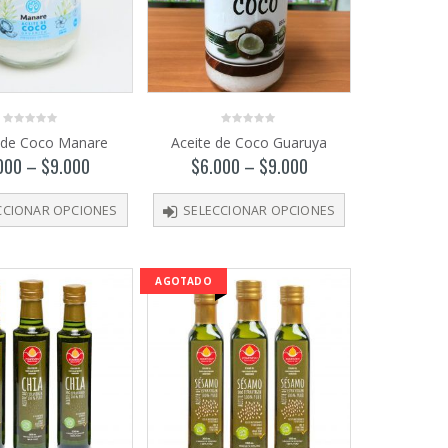
0
0
 de Coco Manare
Aceite de Coco Guaruya
out
out
of
of
000
–
$
9.000
$
6.000
–
$
9.000
5
5
CCIONAR OPCIONES
SELECCIONAR OPCIONES
AGOTADO