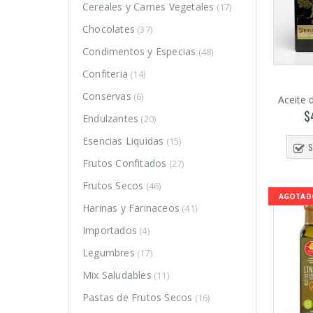
Cereales y Carnes Vegetales
(17)
Chocolates
(37)
Condimentos y Especias
(48)
Confiteria
(14)
Conservas
(6)
Aceite 
$
Endulzantes
(20)
Esencias Liquidas
(15)
S
Frutos Confitados
(27)
Frutos Secos
(46)
AGOTAD
Harinas y Farinaceos
(41)
Importados
(4)
Legumbres
(17)
o
o
Mix Saludables
(11)
mo
mo
Pastas de Frutos Secos
(16)