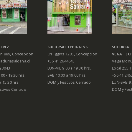
TRIZ
SUCURSAL O’HIGGINS
SUCURSAL
án 889, Concepción
O’Higgins 1285, Concepción
VEGA
TEC
aduriasaldana.cl
+56 41 2644645
Vega Monu
223043
LUN-VIE 9:00 a 19:30 hrs.
Local 255, 
00 - 19:30 hrs.
SAB 10:00 a 19:00 hrs.
+56 41 246
a 15:30 hrs.
DOM y Festivos Cerrado
LUN-SAB 9:
stivos Cerrado
DOM y Festi