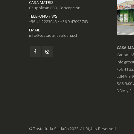
CASA MATRIZ:
Caupolicán 889, Concepción
TELEFONO / WS:
+56 41 2223043 / +56 9 47092763
EMAIL:
info@tostaduriasaldana.cl
CASA MA
Caupolic
info@tost
+56 41 2
LUN-VIE 9:
SAB 9:00 
DOM y Fe
© Tostaduría Saldaña 2022. All Rights Reserved