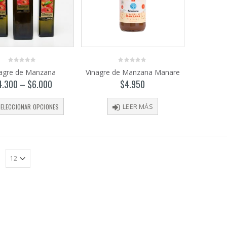
0
0
nagre de Manzana
Vinagre de Manzana Manare
out
out
of
of
4.300
–
$
6.000
$
4.950
5
5
ELECCIONAR OPCIONES
LEER MÁS
: