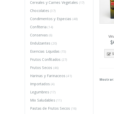
Cereales y Carnes Vegetales
(17)
Chocolates
(37)
Condimentos y Especias
(48)
Confiteria
(14)
Conservas
(6)
Vi
$
Endulzantes
(20)
Esencias Liquidas
(15)
S
Frutos Confitados
(27)
Frutos Secos
(46)
Harinas y Farinaceos
(41)
Mostrar
Importados
(4)
Legumbres
(17)
o
o
Mix Saludables
(11)
mo
mo
Pastas de Frutos Secos
(16)