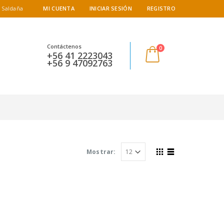
 Saldaña
MI CUENTA
INICIAR SESIÓN
REGISTRO
Contáctenos
0
+56 41 2223043
+56 9 47092763
Mostrar: