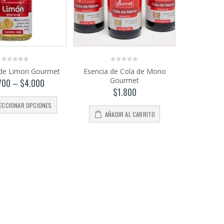
0
0
 de Limon Gourmet
Esencia de Cola de Mono
out
out
Gourmet
of
of
700
–
$
4.000
5
5
$
1.800
ECCIONAR OPCIONES
AÑADIR AL CARRITO