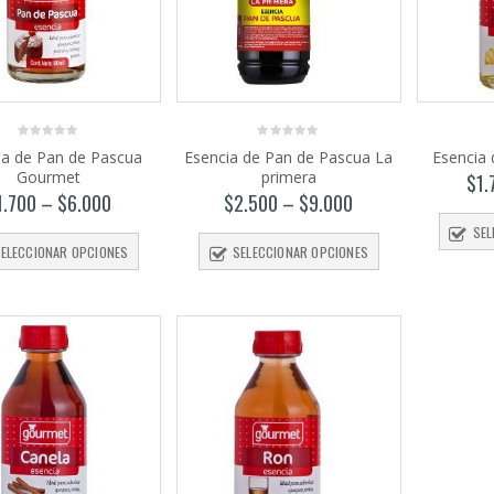
0
0
ia de Pan de Pascua
Esencia de Pan de Pascua La
Esencia
out
out
Gourmet
primera
of
of
$
1.
5
5
1.700
–
$
6.000
$
2.500
–
$
9.000
SEL
ELECCIONAR OPCIONES
SELECCIONAR OPCIONES