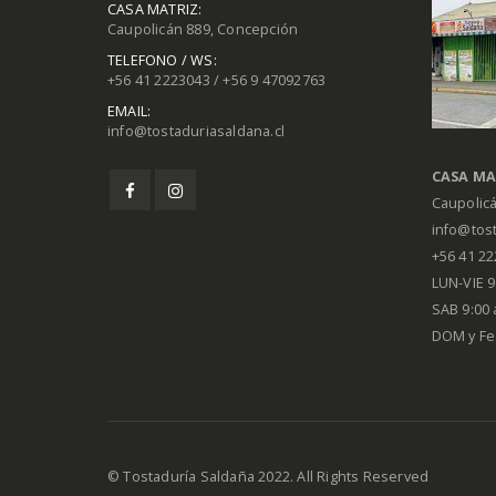
CASA MATRIZ:
Caupolicán 889, Concepción
TELEFONO / WS:
+56 41 2223043 / +56 9 47092763
EMAIL:
info@tostaduriasaldana.cl
CASA MA
Caupolic
info@tost
+56 41 2
LUN-VIE 9:
SAB 9:00 
DOM y Fe
© Tostaduría Saldaña 2022. All Rights Reserved