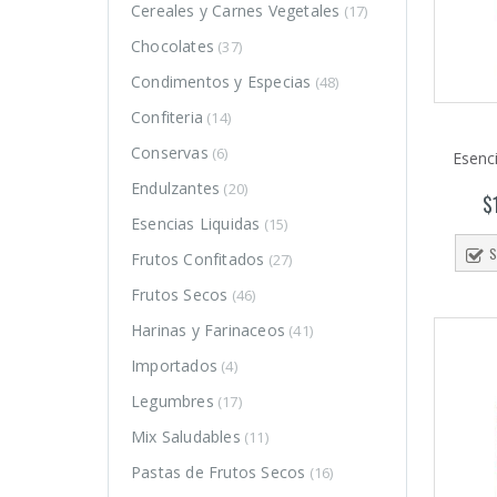
Cereales y Carnes Vegetales
(17)
Chocolates
(37)
Condimentos y Especias
(48)
Confiteria
(14)
Conservas
(6)
Esenc
Endulzantes
(20)
$
Esencias Liquidas
(15)
S
Frutos Confitados
(27)
Frutos Secos
(46)
Harinas y Farinaceos
(41)
Importados
(4)
Legumbres
(17)
o
o
Mix Saludables
(11)
mo
mo
Pastas de Frutos Secos
(16)