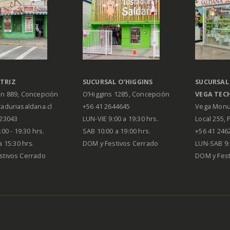
TRIZ
SUCURSAL O’HIGGINS
SUCURSAL
án 889, Concepción
O’Higgins 1285, Concepción
VEGA
TEC
aduriasaldana.cl
+56 41 2644645
Vega Monu
223043
LUN-VIE 9:00 a 19:30 hrs.
Local 255, 
00 - 19:30 hrs.
SAB 10:00 a 19:00 hrs.
+56 41 246
a 15:30 hrs.
DOM y Festivos Cerrado
LUN-SAB 9:
stivos Cerrado
DOM y Festi