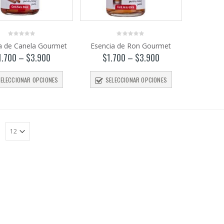
0
0
a de Canela Gourmet
Esencia de Ron Gourmet
out
out
of
of
1.700
–
$
3.900
$
1.700
–
$
3.900
5
5
Harina de
trigo
ELECCIONAR OPCIONES
SELECCIONAR OPCIONES
sarraceno
$
4.350
–
0
out
$
8.700
of
5
Pasta de
:
Dátiles
250gr
$
1.450
0
out
of
5
Salsa
Inglesa
Gourmet Lt
PRODUCTOS
PRODUCTOS