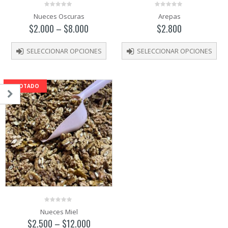
0
0
Nueces Oscuras
Arepas
out
out
of
of
$
2.000
–
$
8.000
$
2.800
5
5
SELECCIONAR OPCIONES
SELECCIONAR OPCIONES
AGOTADO
o
o
mo
mo
0
Nueces Miel
out
of
$
2.500
–
$
12.000
5