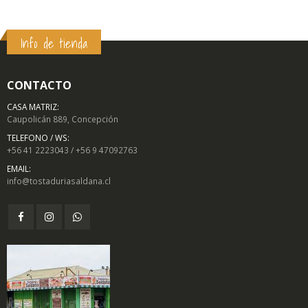
Info de tienda
CONTACTO
CASA MATRIZ:
Caupolicán 889, Concepción
TELEFONO / WS:
+56 41 2223043 / +56 9 47092763
EMAIL:
info@tostaduriasaldana.cl