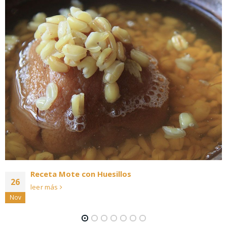
Mote con Huesillo
15
INGREDIENTES 1KG HUESILLOS 1KG TRIGO MOTE CANELA
Jul
ENTERA O MOLIDA CLAVO DE OLOR ENTERO O MOLIDO
PREPARACIÓN TRIGO MOTE Dejar remojando el kg trigo mote
en...
leer más