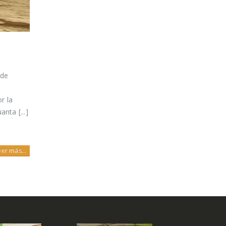
 de
n
r la
nta [...]
eer más...