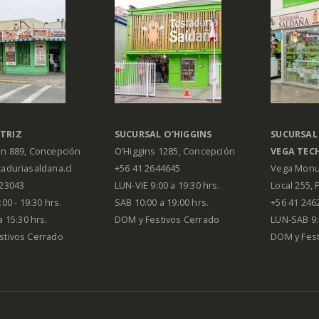
TRIZ
SUCURSAL O’HIGGINS
SUCURSAL
án 889, Concepción
O’Higgins 1285, Concepción
VEGA
TEC
aduriasaldana.cl
+56 41 2644645
Vega Monu
223043
LUN-VIE 9:00 a 19:30 hrs.
Local 255, 
00 - 19:30 hrs.
SAB 10:00 a 19:00 hrs.
+56 41 246
a 15:30 hrs.
DOM y Festivos Cerrado
LUN-SAB 9:
stivos Cerrado
DOM y Festi