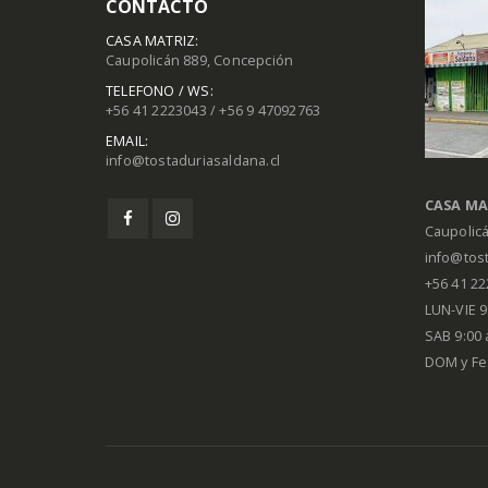
CONTACTO
CASA MATRIZ:
Caupolicán 889, Concepción
TELEFONO / WS:
+56 41 2223043 / +56 9 47092763
EMAIL:
info@tostaduriasaldana.cl
CASA MA
Caupolic
info@tost
+56 41 2
LUN-VIE 9:
SAB 9:00 
DOM y Fe