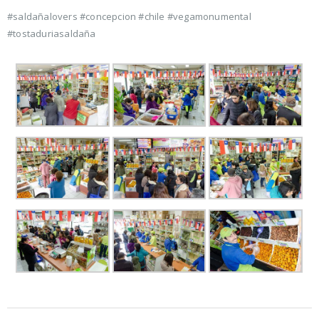
#saldañalovers #concepcion #chile #vegamonumental
#tostaduriasaldaña