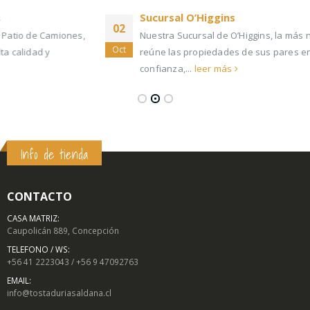
Sucursal O’Higgins
02
Nuestra Sucursal de O’Higgins, la más nueva de todas,
Oct
reúne las propiedades de sus pares en calidad y
confianza,...
leer más
Info de tienda
CONTACTO
CASA MATRIZ:
Caupolicán 889, Concepción
TELEFONO / WS:
+56 41 2223043 / +56 9 47092763
EMAIL:
info@tostaduriasaldana.cl