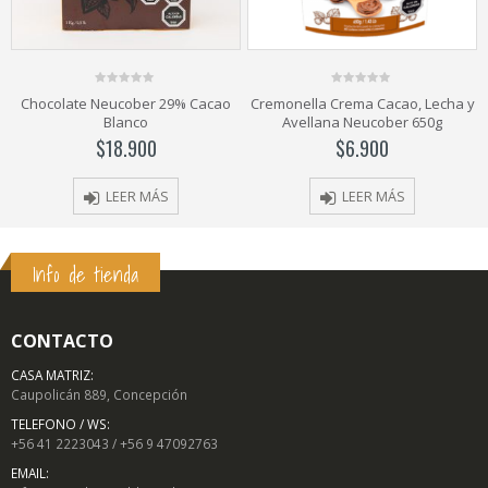
0
0
% Cacao
Cremonella Crema Cacao, Lecha y
SALSA GOURMET SABO
out
out
Avellana Neucober 650g
of
of
$
1.990
5
5
$
6.900
SELECCIONAR OPCIONE
LEER MÁS
Info de tienda
CONTACTO
CASA MATRIZ:
Caupolicán 889, Concepción
TELEFONO / WS:
+56 41 2223043 / +56 9 47092763
EMAIL: