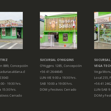
TRIZ
SUCURSAL O’HIGGINS
SUCURSAL
án 889, Concepción
O’Higgins 1285, Concepción
VEGA
TEC
aduriasaldana.cl
+56 41 2644645
Vega Monu
223043
LUN-VIE 9:00 a 19:30 hrs.
Local 255, 
00 - 19:30 hrs.
SAB 10:00 a 19:00 hrs.
+56 41 246
a 15:30 hrs.
DOM y Festivos Cerrado
LUN-SAB 9:
stivos Cerrado
DOM y Festi