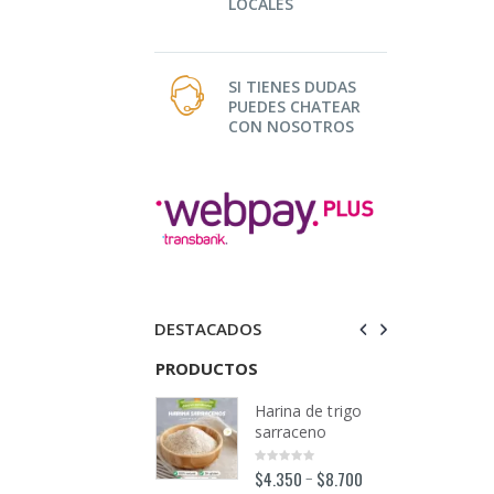
LOCALES
SI TIENES DUDAS
PUEDES CHATEAR
CON NOSOTROS
DESTACADOS
TOS
PRODUCTOS
PRODUCTOS
Harina de trigo
Harina de trigo
sarraceno
sarraceno
$
4.350
$
8.700
$
4.350
$
8.700
–
–
0
0
out
out
o