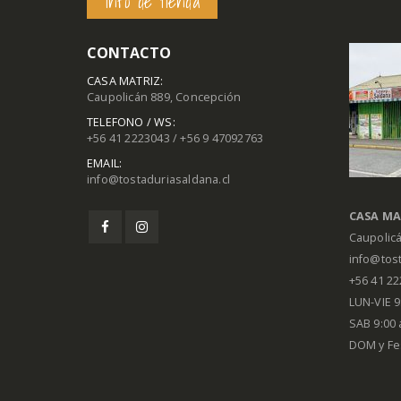
Info de tienda
CONTACTO
CASA MATRIZ:
Caupolicán 889, Concepción
TELEFONO / WS:
+56 41 2223043 / +56 9 47092763
EMAIL:
info@tostaduriasaldana.cl
CASA MA
Caupolic
info@tost
+56 41 2
LUN-VIE 9:
SAB 9:00 
DOM y Fe