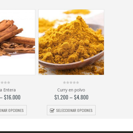
0
a Entera
Curry en polvo
out
of
–
$
16.000
$
1.200
–
$
4.800
5
IONAR OPCIONES
SELECCIONAR OPCIONES