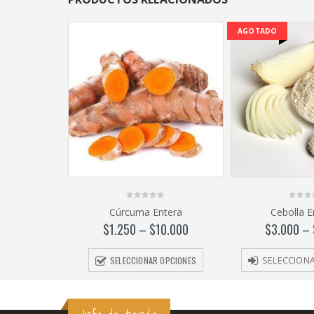
AGOTADO
0
0
Cúrcuma Entera
Cebolla E
out
out
of
of
$
1.250
–
$
10.000
$
3.000
–
5
5
SELECCIONAR OPCIONES
SELECCION