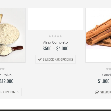
0
Aliño Completo
out
of
$
500
–
$
4.000
5
SELECCIONAR OPCIONES
0
n Polvo
Canel
out
of
$
12.000
$
1.000
5
SELECC
AR OPCIONES