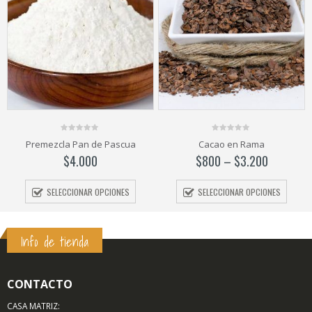
0
0
ua
Cacao en Rama
Mostacillas de colores palit
out
out
of
of
$
800
–
$
3.200
$
1.400
–
$
5.600
5
5
S
SELECCIONAR OPCIONES
SELECCIONAR OPCIONES
Info de tienda
CONTACTO
CASA MATRIZ: