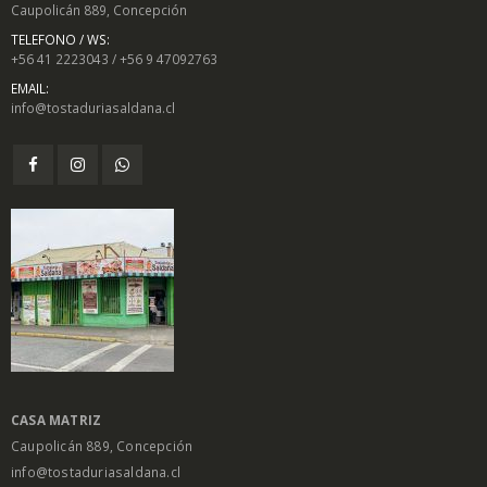
Caupolicán 889, Concepción
TELEFONO / WS:
+56 41 2223043 / +56 9 47092763
EMAIL:
info@tostaduriasaldana.cl
CASA MATRIZ
Caupolicán 889, Concepción
info@tostaduriasaldana.cl