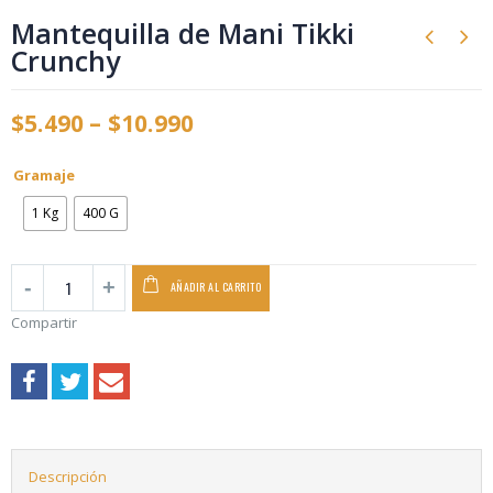
Mantequilla de Mani Tikki
Crunchy
$
5.490
–
$
10.990
Gramaje
1 Kg
400 G
AÑADIR AL CARRITO
Compartir
Descripción