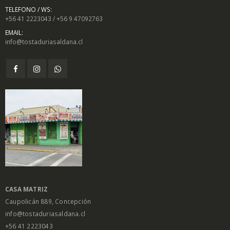
TELEFONO / WS:
+56 41 2223043 / +56 9 47092763
EMAIL:
info@tostaduriasaldana.cl
CASA MATRIZ
Caupolicán 889, Concepción
info@tostaduriasaldana.cl
+56 41 2223043