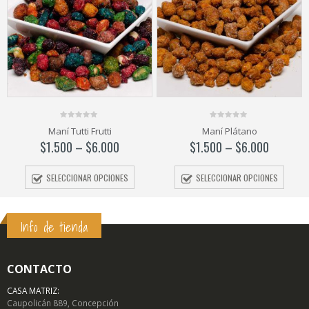
0
0
Maní Tutti Frutti
Maní Plátano
out
out
of
of
$
1.500
–
$
6.000
$
1.500
–
$
6.000
5
5
SELECCIONAR OPCIONES
SELECCIONAR OPCIONES
Info de tienda
CONTACTO
CASA MATRIZ:
Caupolicán 889, Concepción