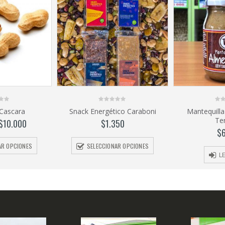
0
0
Cascara
Snack Energético Caraboni
Mantequill
out
out
Te
of
of
$
10.000
$
1.350
5
5
$
AR OPCIONES
SELECCIONAR OPCIONES
L