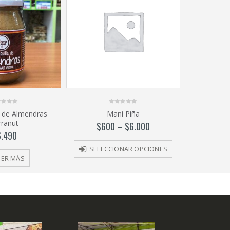
0
a de Almendras
Maní Piña
out
rranut
of
$
600
–
$
6.000
5
6.490
SELECCIONAR OPCIONES
EER MÁS