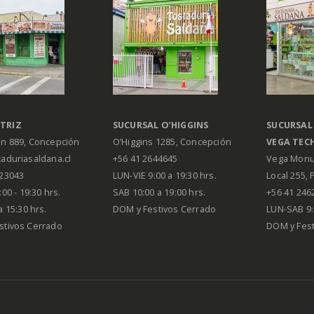
TRIZ
SUCURSAL O’HIGGINS
SUCURSAL
án 889, Concepción
O’Higgins 1285, Concepción
VEGA
TEC
aduriasaldana.cl
+56 41 2644645
Vega Monu
223043
LUN-VIE 9:00 a 19:30 hrs.
Local 255, 
00 - 19:30 hrs.
SAB 10:00 a 19:00 hrs.
+56 41 246
a 15:30 hrs.
DOM y Festivos Cerrado
LUN-SAB 9:
stivos Cerrado
DOM y Festi