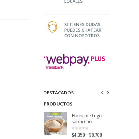
LOCALES
SI TIENES DUDAS
PUEDES CHATEAR
CON NOSOTROS
DESTACADOS
TOS
PRODUCTOS
PRODUCTOS
Harina de trigo
Harina de trigo
sarraceno
sarraceno
$
4.350
$
8.700
$
4.350
$
8.700
–
–
0
0
out
out
o