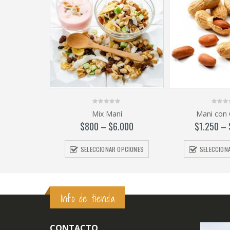
0
0
Mix Maní
Mani con 
out
out
of
of
$
800
–
$
6.000
$
1.250
–
5
5
SELECCIONAR OPCIONES
SELECCION
Info de tienda
CONTACTO