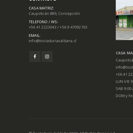
CASA MATRIZ:
Caupolicán 889, Concepción
TELEFONO / WS:
+56 41 2223043 / +56 9 47092763
EMAIL:
info@tostaduriasaldana.cl
CASA MA
Caupolic
info@tost
+56 41 2
LUN-VIE 9:
SAB 9:00 
DOM y Fe