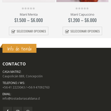
0
0
Maní Menta
Maní Capuccino
out
out
of
of
$
1.500
–
$
6.000
$
1.200
–
$
6.000
5
5
SELECCIONAR OPCIONES
SELECCIONAR OPCIONES
Info de tienda
CONTACTO
CASA MATRIZ:
Caupolicán 889, Concepción
TELEFONO / WS:
+56 41 2223043 / +56 9 47092763
EMAIL:
info@tostaduriasaldana.cl