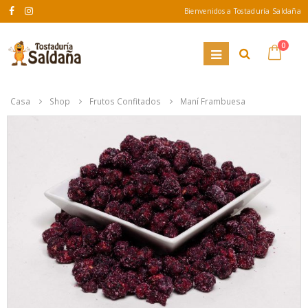
Bienvenidos a Tostaduría Saldaña
0
Casa
Shop
Frutos Confitados
Maní Frambuesa