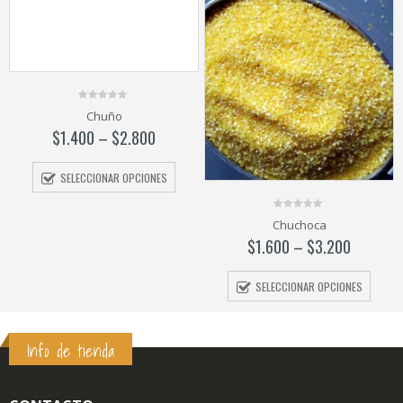
0
Chuño
out
of
$
1.400
–
$
2.800
5
SELECCIONAR OPCIONES
0
Chuchoca
out
of
$
1.600
–
$
3.200
5
SELECCIONAR OPCIONES
Info de tienda