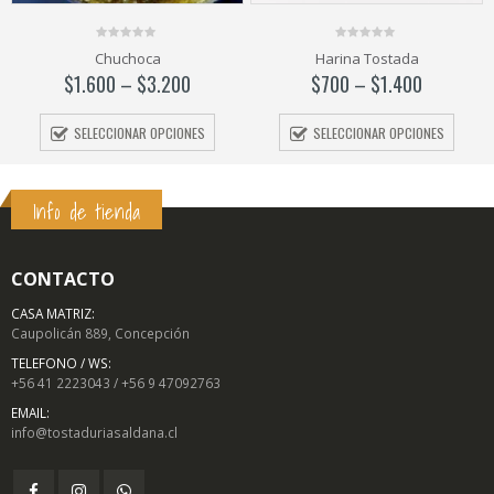
0
0
Harina Tostada
Maicena
out
out
of
of
$
700
–
$
1.400
$
1.500
5
5
SELECCIONAR OPCIONES
SELECCIONAR OPCIONES
Info de tienda
CONTACTO
CASA MATRIZ:
Caupolicán 889, Concepción
TELEFONO / WS:
+56 41 2223043 / +56 9 47092763
EMAIL:
info@tostaduriasaldana.cl