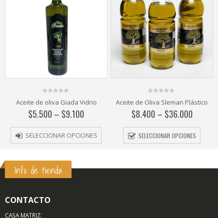
0
0
Aceite de oliva Giada Vidrio
Aceite de Oliva Sleman Plástico
out
out
of
of
$
5.500
–
$
9.100
$
8.400
–
$
36.000
5
5
SELECCIONAR OPCIONES
SELECCIONAR OPCIONES
Info de tienda
CONTACTO
CASA MATRIZ: