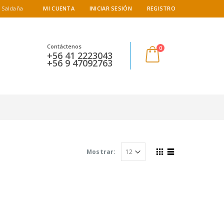
 Saldaña
MI CUENTA
INICIAR SESIÓN
REGISTRO
Contáctenos
0
+56 41 2223043
+56 9 47092763
Mostrar: