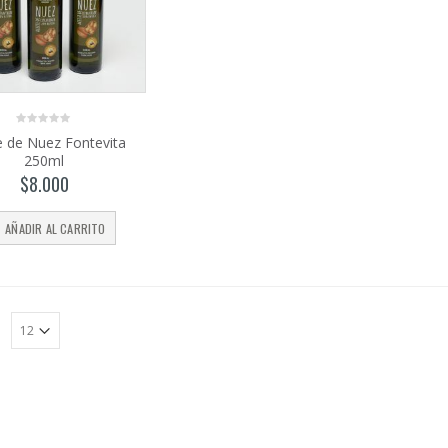
0
e de Nuez Fontevita
out
250ml
of
5
$
8.000
AÑADIR AL CARRITO
:
Harina de
trigo
sarraceno
$
4.350
–
0