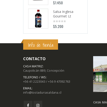
$
1.450
$
1.450
0
0
out
out
of
of
5
5
Salsa Inglesa
Salsa Inglesa
Gourmet Lt
Gourmet Lt
$
5.200
$
5.200
0
0
out
out
of
of
5
5
Info de tienda
CONTACTO
CASA MATRIZ:
Caupolicán 889, Concepción
TELEFONO / WS:
+56 41 2223043 / +56 9 47092763
EMAIL:
info@tostaduriasaldana.cl
CASA MA