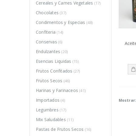
Cereales y Carnes Vegetales
(17)
Chocolates
(37)
Condimentos y Especias
(48)
Confiteria
(14)
Conservas
(6)
Aceit
Endulzantes
(20)
Esencias Liquidas
(15)
Frutos Confitados
(27)
Frutos Secos
(46)
Harinas y Farinaceos
(41)
DUCTOS
PRODUCTOS
PRODUCTOS
Importados
(4)
Mostrar
Legumbres
(17)
Harina de
Harina de
trigo
trigo
Mix Saludables
(11)
sarraceno
sarraceno
Pastas de Frutos Secos
(16)
$
4.350
$
4.350
–
–
0
0