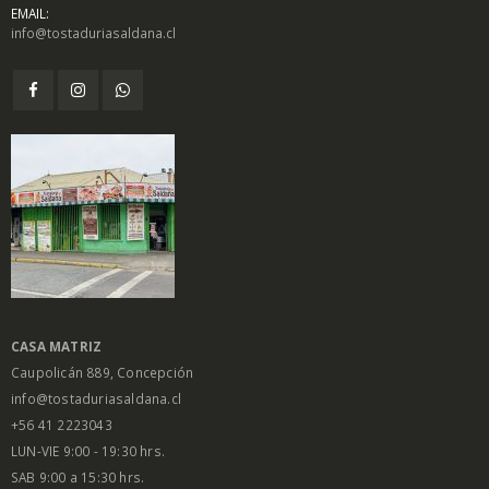
EMAIL:
info@tostaduriasaldana.cl
$
1.450
$
1.450
0
0
out
out
of
of
5
5
Salsa Inglesa
Salsa Inglesa
Gourmet Lt
Gourmet Lt
$
5.200
$
5.200
0
0
out
out
of
of
5
5
CASA MATRIZ
Caupolicán 889, Concepción
info@tostaduriasaldana.cl
+56 41 2223043
LUN-VIE 9:00 - 19:30 hrs.
SAB 9:00 a 15:30 hrs.