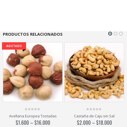
PRODUCTOS RELACIONADOS
0
0
Castaña de Caju sin Sal
Castañas de Caju con sal
out
out
of
of
$
2.000
–
$
18.000
$
2.000
–
$
18.000
5
5