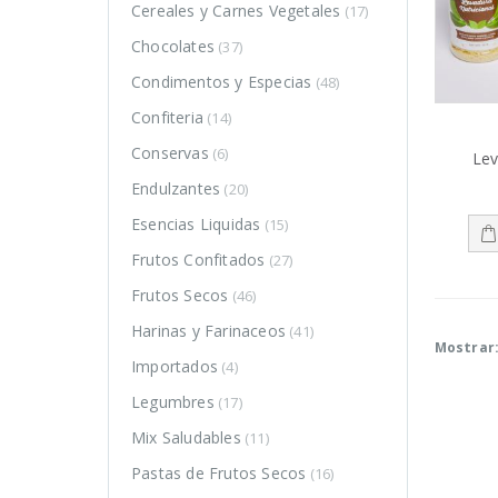
Cereales y Carnes Vegetales
(17)
Chocolates
(37)
Condimentos y Especias
(48)
Confiteria
(14)
Conservas
(6)
Lev
Endulzantes
(20)
Esencias Liquidas
(15)
Frutos Confitados
(27)
Frutos Secos
(46)
Harinas y Farinaceos
(41)
Mostrar
DUCTOS
PRODUCTOS
PRODUCTOS
Importados
(4)
Legumbres
(17)
Harina de
Harina de
trigo
trigo
Mix Saludables
(11)
sarraceno
sarraceno
Pastas de Frutos Secos
(16)
$
4.350
$
4.350
–
–
0
0