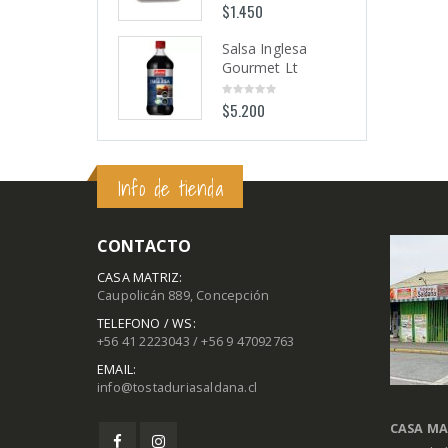
$
1.450
$
1.450
0
0
out
out
of
of
5
5
Salsa Inglesa
Salsa Inglesa
Gourmet Lt
Gourmet Lt
$
5.200
$
5.200
0
0
out
out
of
of
5
5
Info de tienda
CONTACTO
CASA MATRIZ:
Caupolicán 889, Concepción
TELEFONO / WS:
+56 41 2223043 / +56 9 47092763
EMAIL:
info@tostaduriasaldana.cl
CASA MA