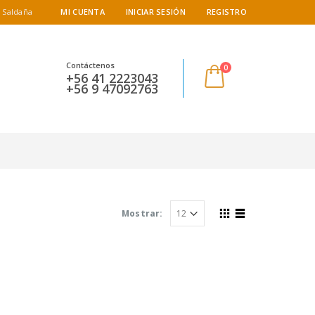
 Saldaña
MI CUENTA
INICIAR SESIÓN
REGISTRO
Contáctenos
0
+56 41 2223043
+56 9 47092763
Mostrar: