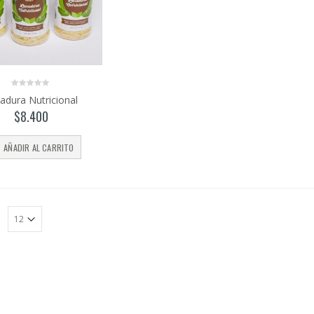
0
adura Nutricional
out
of
$
8.400
5
AÑADIR AL CARRITO
:
Harina de
trigo
sarraceno
$
4.350
–
0