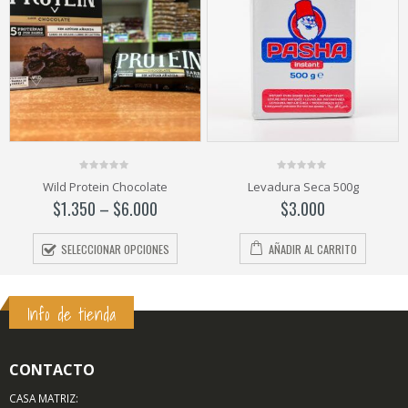
0
0
ate
Levadura Seca 500g
Levadura de cerveza
out
out
of
of
0
$
3.000
$
1.700
–
$
6.800
5
5
ONES
AÑADIR AL CARRITO
SELECCIONAR OPCIONE
Info de tienda
CONTACTO
CASA MATRIZ: