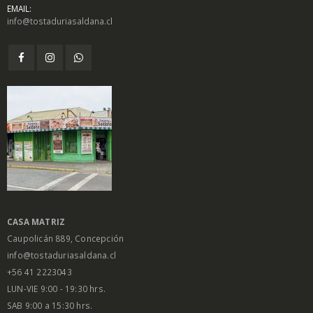
EMAIL:
info@tostaduriasaldana.cl
$
1.450
$
1.450
0
0
out
out
of
of
5
5
Salsa Inglesa
Salsa Inglesa
Gourmet Lt
Gourmet Lt
$
5.200
$
5.200
0
0
out
out
of
of
5
5
CASA MATRIZ
Caupolicán 889, Concepción
info@tostaduriasaldana.cl
+56 41 2223043
LUN-VIE 9:00 - 19:30 hrs.
SAB 9:00 a 15:30 hrs.