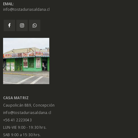
DUCTOS
PRODUCTOS
PRODUCTOS
EMAIL:
info@tostaduriasaldana.cl
Harina de
Harina de
trigo
trigo
sarraceno
sarraceno
$
4.350
$
4.350
–
–
0
0
out
out
$
8.700
$
8.700
of
of
5
5
Pasta de
Pasta de
Dátiles 250gr
Dátiles 250gr
$
1.450
$
1.450
0
0
out
out
of
of
5
5
Salsa Inglesa
Salsa Inglesa
Gourmet Lt
Gourmet Lt
CASA MATRIZ
$
5.200
$
5.200
0
0
Caupolicán 889, Concepción
out
out
of
of
5
5
info@tostaduriasaldana.cl
+56 41 2223043
LUN-VIE 9:00 - 19:30 hrs.
SAB 9:00 a 15:30 hrs.