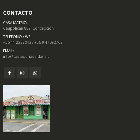
CONTACTO
CASA MATRIZ:
Caupolicán 889, Concepción
TELEFONO / WS:
+56 41 2223043 / +56 9 47092763
EMAIL:
info@tostaduriasaldana.cl