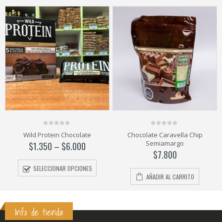
0
0
Chocolate Caravella Chip
Chocolate Caravella Negro
out
out
Semiamargo
of
of
$
7.800
5
5
$
7.800
AÑADIR AL CARRITO
AÑADIR AL CARRITO
Info de tienda