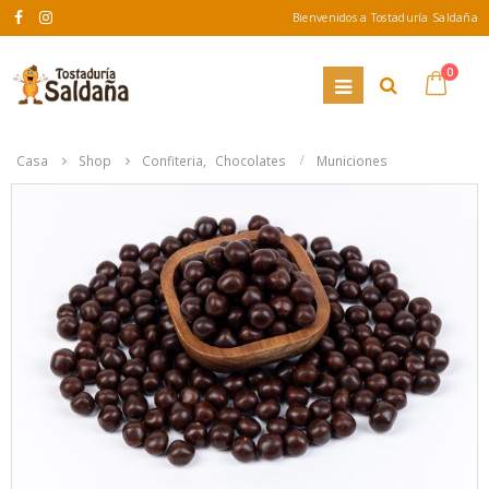
Bienvenidos a Tostaduría Saldaña
0
Casa
Shop
Confiteria
,
Chocolates
Municiones