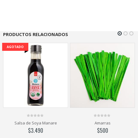
PRODUCTOS RELACIONADOS
0
0
Manare
Amarras
Esencia de Ron Go
out
out
of
of
$
500
$
1.700
–
$
3.9
5
5