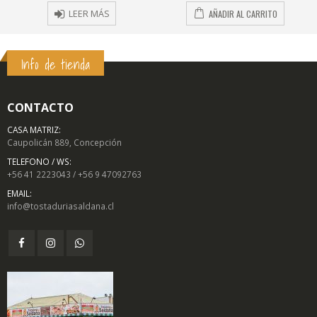
AÑADIR AL CARRITO
SELECCIONAR OPCI
S
Info de tienda
CONTACTO
CASA MATRIZ:
Caupolicán 889, Concepción
TELEFONO / WS:
+56 41 2223043 / +56 9 47092763
EMAIL:
info@tostaduriasaldana.cl