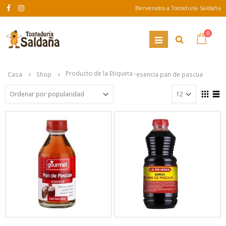
Bienvenidos a Tostaduría Saldaña
0
Producto de la Etiqueta -
Casa
Shop
esencia pan de pascua