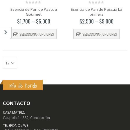
0
0
Esencia de Pan de Pascua
Esencia de Pan de Pascua La
out
out
Gourmet
primera
of
of
5
5
$
1.700
–
$
6.000
$
2.500
–
$
9.000
SELECCIONAR OPCIONES
SELECCIONAR OPCIONES
Info de tienda
o
o
mo
mo
CONTACTO
CASA MATRIZ:
Caupolicán 889, Concepción
TELEFONO / WS: