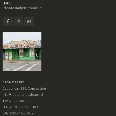
EMAIL:
info@tostaduriasaldana.cl
$
1.450
$
1.450
0
0
out
out
of
of
5
5
Salsa Inglesa
Salsa Inglesa
Gourmet Lt
Gourmet Lt
$
5.200
$
5.200
0
0
out
out
of
of
5
5
CASA MATRIZ
Caupolicán 889, Concepción
info@tostaduriasaldana.cl
+56 41 2223043
LUN-VIE 9:00 - 19:30 hrs.
SAB 9:00 a 15:30 hrs.