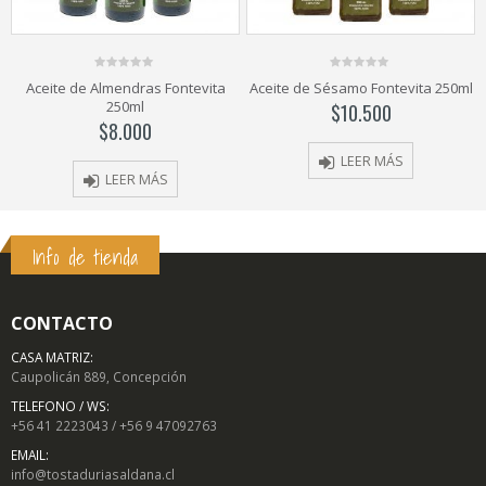
0
0
Aceite de Sésamo Fontevita 250ml
Aceite de Linaza Fontevita 250ml
out
out
of
of
$
10.500
$
9.000
5
5
LEER MÁS
LEER MÁS
Info de tienda
CONTACTO
CASA MATRIZ:
Caupolicán 889, Concepción
TELEFONO / WS:
+56 41 2223043 / +56 9 47092763
EMAIL:
info@tostaduriasaldana.cl