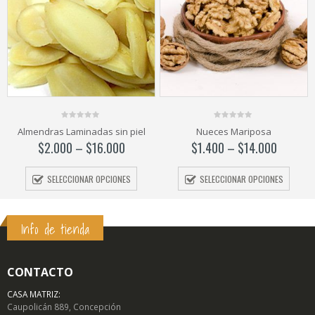
0
0
Almendras Laminadas sin piel
Nueces Mariposa
out
out
of
of
$
2.000
–
$
16.000
$
1.400
–
$
14.000
5
5
SELECCIONAR OPCIONES
SELECCIONAR OPCIONES
Info de tienda
CONTACTO
CASA MATRIZ:
Caupolicán 889, Concepción