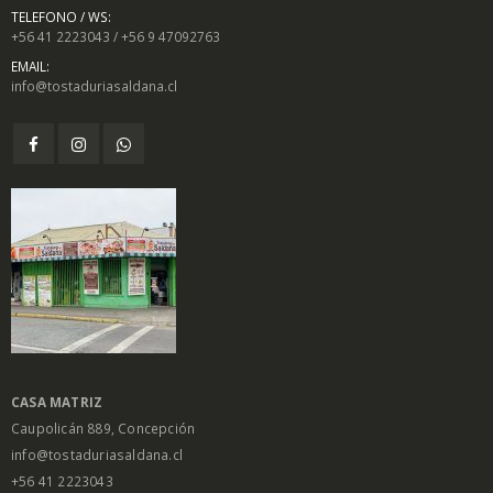
TELEFONO / WS:
+56 41 2223043 / +56 9 47092763
EMAIL:
info@tostaduriasaldana.cl
CASA MATRIZ
Caupolicán 889, Concepción
info@tostaduriasaldana.cl
+56 41 2223043