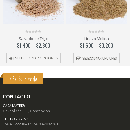
0
0
Linaza Molida
Germen de Trigo
out
out
of
of
$
1.600
–
$
3.200
$
1.400
–
$
2.800
5
5
SELECCIONAR OPCIONES
SELECCIONAR OPCIONES
Info de tienda
CONTACTO
CASA MATRIZ:
Caupolicán 889, Concepción
TELEFONO / WS:
+56 41 2223043 / +56 9 47092763