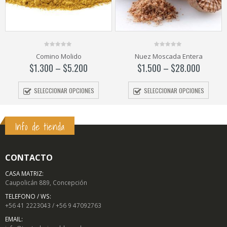
0
0
Comino Molido
Nuez Moscada Entera
out
out
of
of
$
1.300
–
$
5.200
$
1.500
–
$
28.000
5
5
SELECCIONAR OPCIONES
SELECCIONAR OPCIONES
Info de tienda
CONTACTO
CASA MATRIZ:
Caupolicán 889, Concepción
TELEFONO / WS:
+56 41 2223043 / +56 9 47092763
EMAIL: