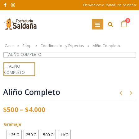
Bienvenidos a Tostaduría Saldaña
0
Casa
Shop
Condimentos y Especias
Aliño Completo
Aliño Completo
$
500
–
$
4.000
Gramaje
125 G
250 G
500 G
1 KG