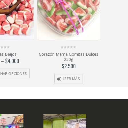
0
as Beijos
Corazón Mamá Gomitas Dulces
out
250g
of
–
$
4.000
5
$
2.500
ONAR OPCIONES
LEER MÁS