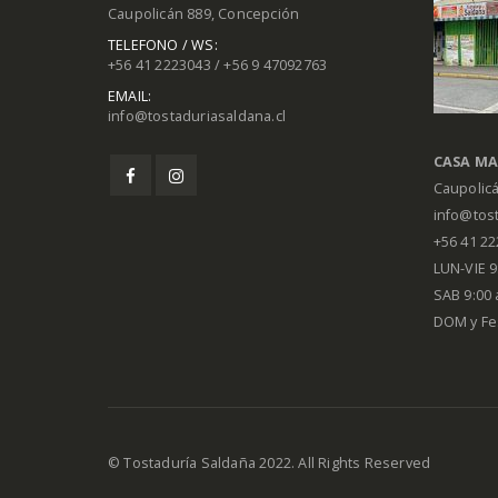
Caupolicán 889, Concepción
TELEFONO / WS:
+56 41 2223043 / +56 9 47092763
EMAIL:
info@tostaduriasaldana.cl
CASA MA
Caupolic
info@tost
+56 41 2
LUN-VIE 9:
SAB 9:00 
DOM y Fe
© Tostaduría Saldaña 2022. All Rights Reserved