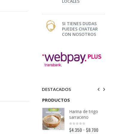
LOCALES
SI TIENES DUDAS
PUEDES CHATEAR
CON NOSOTROS
DESTACADOS
TOS
PRODUCTOS
PRODUCTOS
Harina de trigo
Harina de trigo
sarraceno
sarraceno
$
4.350
$
8.700
$
4.350
$
8.700
–
–
0
0
out
out
o