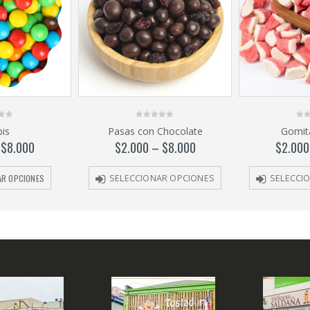
0
0
is
Pasas con Chocolate
Gomit
out
out
of
of
–
$
8.000
$
2.000
–
$
8.000
$
2.000
5
5
AR OPCIONES
SELECCIONAR OPCIONES
SELECCI