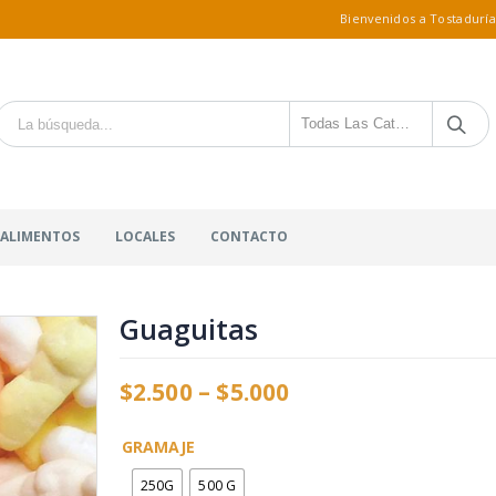
Bienvenidos a Tostaduría
Todas Las Categorías
 ALIMENTOS
LOCALES
CONTACTO
Guaguitas
$
2.500
–
$
5.000
GRAMAJE
250G
500 G