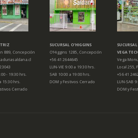
TRIZ
SUCURSAL O’HIGGINS
SUCURSAL
án 889, Concepción
O’Higgins 1285, Concepción
VEGA
TEC
aduriasaldana.cl
+56 41 2644645
Vega Monu
223043
LUN-VIE 9:00 a 19:30 hrs.
Local 255, 
00 - 19:30 hrs.
SAB 10:00 a 19:00 hrs.
+56 41 246
a 15:30 hrs.
DOM y Festivos Cerrado
LUN-SAB 9:
stivos Cerrado
DOM y Festi