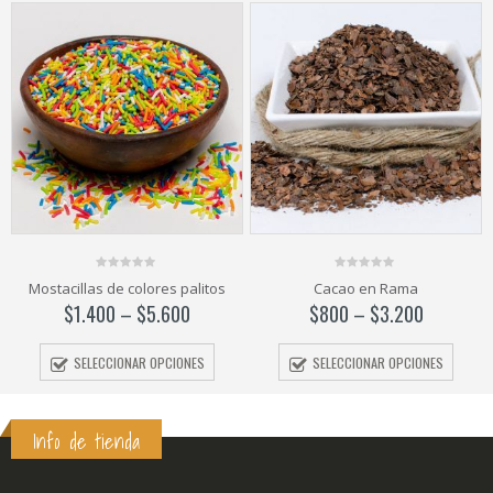
AGOTADO
0
0
Cacao en Rama
Crema Pastelera Delice
out
out
of
of
$
800
–
$
3.200
$
2.700
5
5
SELECCIONAR OPCIONES
LEER MÁS
Info de tienda