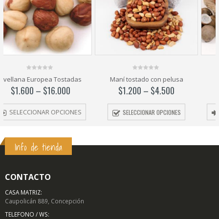
0
0
Maní tostado con pelusa
Coco Palma
out
out
of
of
$
1.200
–
$
4.500
$
1.500
–
$
6.000
5
5
SELECCIONAR OPCIONES
SELECCIONAR OPCIONES
Info de tienda
CONTACTO
CASA MATRIZ:
Caupolicán 889, Concepción
TELEFONO / WS: