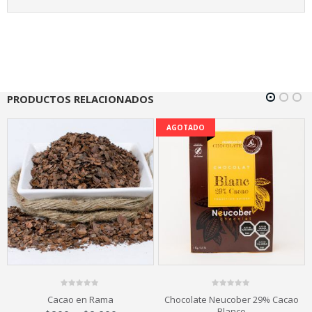
PRODUCTOS RELACIONADOS
AGOTADO
0
0
Chocolate Neucober 29% Cacao
Mostacilla Colores Redondas
out
out
Blanco
of
of