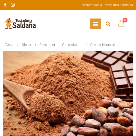
Bienvenidos a Tostaduría Saldaña
0
Casa
Shop
Reposteria
,
Chocolates
Cacao Natural