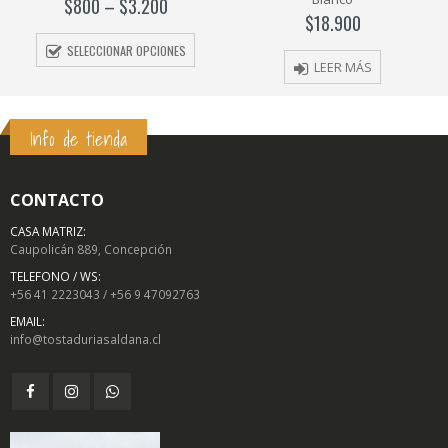
$
1.400
–
$
5.600
5
5
$
18.900
SELECCIONAR OPCIONES
LEER MÁS
Info de tienda
CONTACTO
CASA MATRIZ:
Caupolicán 889, Concepción
TELEFONO / WS:
+56 41 2223043 / +56 9 47092763
EMAIL:
info@tostaduriasaldana.cl