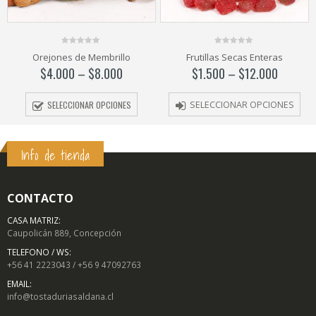
0
0
Orejones de Membrillo
Frutillas Secas Enteras
out
out
of
of
$
4.000
–
$
8.000
$
1.500
–
$
12.000
5
5
SELECCIONAR OPCIONES
SELECCIONAR OPCIONES
Info de tienda
CONTACTO
CASA MATRIZ:
Caupolicán 889, Concepción
TELEFONO / WS:
+56 41 2223043 / +56 9 47092763
EMAIL:
info@tostaduriasaldana.cl