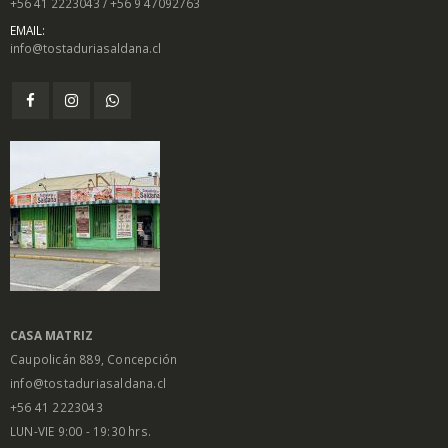
+56 41 2223043 / +56 9 47092763
EMAIL:
info@tostaduriasaldana.cl
CASA MATRIZ
Caupolicán 889, Concepción
info@tostaduriasaldana.cl
+56 41 2223043
LUN-VIE 9:00 - 19:30 hrs.