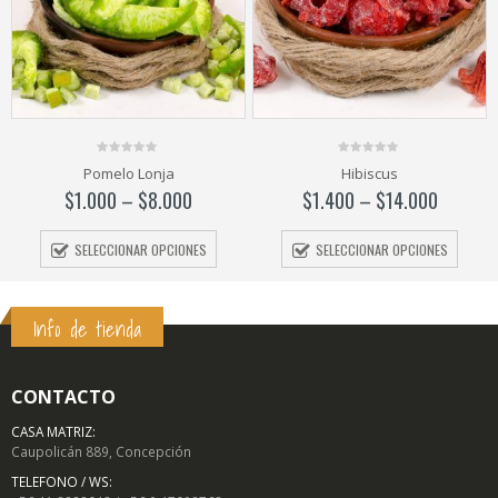
0
0
Pomelo Lonja
Hibiscus
out
out
of
of
$
1.000
–
$
8.000
$
1.400
–
$
14.000
5
5
SELECCIONAR OPCIONES
SELECCIONAR OPCIONES
Info de tienda
CONTACTO
CASA MATRIZ:
Caupolicán 889, Concepción
TELEFONO / WS: