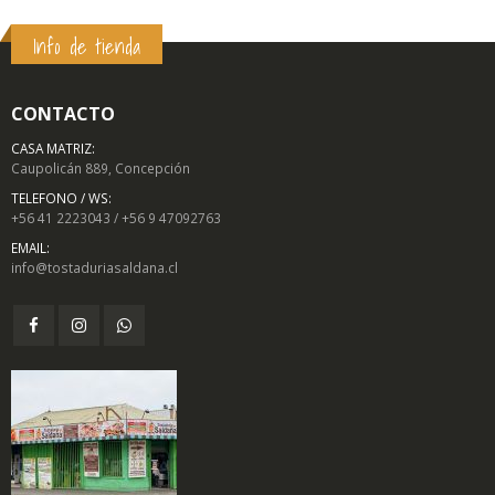
Info de tienda
CONTACTO
CASA MATRIZ:
Caupolicán 889, Concepción
TELEFONO / WS:
+56 41 2223043 / +56 9 47092763
EMAIL:
info@tostaduriasaldana.cl