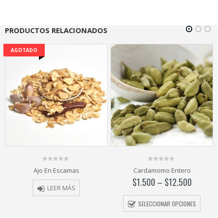
PRODUCTOS RELACIONADOS
0
0
Cardamomo Entero
Ají Seco
out
out
of
of
$
1.500
–
$
12.500
$
1.250
–
$
10.000
5
5
SELECCIONAR OPCIONES
SELECCIONAR OPCIONES