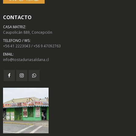
CONTACTO
CASA MATRIZ:
Caupolicán 889, Concepción
TELEFONO / WS:
+56 41 2223043 / +56 9 47092763
EMAIL:
info@tostaduriasaldana.cl