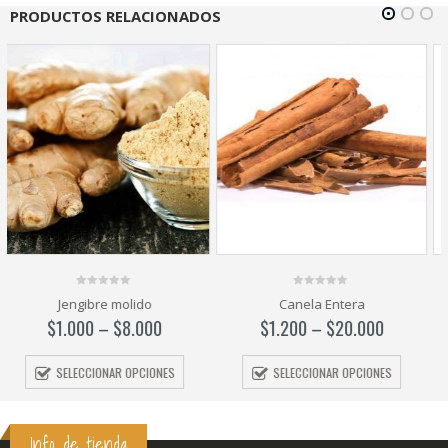
PRODUCTOS RELACIONADOS
0
0
Canela Entera
Salsa Inglesa Gourmet Lt
out
out
of
of
$
1.200
–
$
20.000
$
5.200
5
5
SELECCIONAR OPCIONES
AÑADIR AL CARRITO
Info de tienda