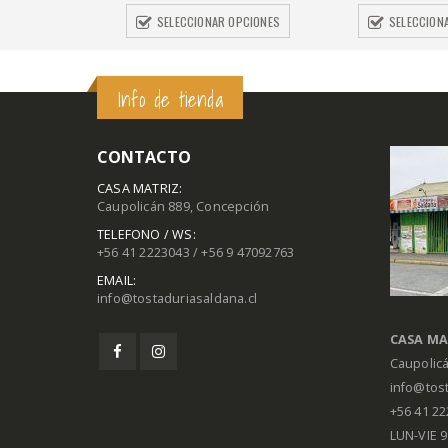
SELECCIONAR OPCIONES
SELECCION
Info de tienda
CONTACTO
CASA MATRIZ:
Caupolicán 889, Concepción
TELEFONO / WS:
+56 41 2223043 / +56 9 47092763
EMAIL:
info@tostaduriasaldana.cl
CASA MA
Caupolic
info@tost
+56 41 2
LUN-VIE 9: