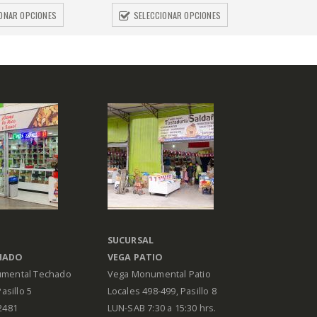
IONAR OPCIONES
SELECCIONAR OPCIONES
SUCURSAL
HADO
VEGA PATIO
mental Techado
Vega Monumental Patio
Pasillo 5
Locales 498-499, Pasillo 8
2481
LUN-SAB 7:30 a 15:30 hrs.