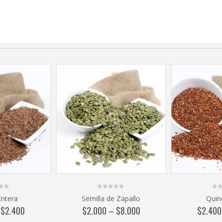
0
0
Entera
Semilla de Zapallo
Quin
out
out
of
of
–
$
2.400
$
2.000
–
$
8.000
$
2.400
5
5