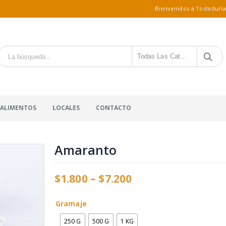
Bienvenidos a Tostaduría
Todas Las Categorías
 ALIMENTOS
LOCALES
CONTACTO
Amaranto
$
1.800
–
$
7.200
Gramaje
250 G
500 G
1 KG