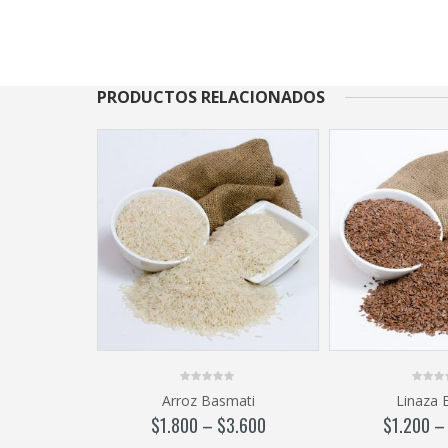
PRODUCTOS RELACIONADOS
0
0
Arroz Basmati
Linaza 
out
out
of
of
$
1.800
–
$
3.600
$
1.200
5
5