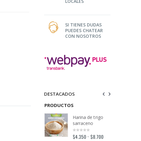
LOCALES
SI TIENES DUDAS
PUEDES CHATEAR
CON NOSOTROS
DESTACADOS
TOS
PRODUCTOS
PRODUCTOS
Harina de trigo
Harina de trigo
sarraceno
sarraceno
$
4.350
$
8.700
$
4.350
$
8.700
–
–
0
0
out
out
o