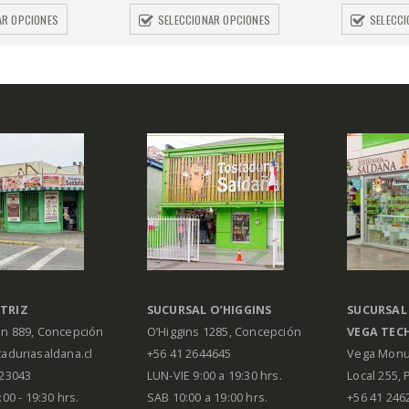
AR OPCIONES
SELECCIONAR OPCIONES
SELECC
TRIZ
SUCURSAL O’HIGGINS
SUCURSAL
án 889, Concepción
O’Higgins 1285, Concepción
VEGA
TEC
aduriasaldana.cl
+56 41 2644645
Vega Monu
223043
LUN-VIE 9:00 a 19:30 hrs.
Local 255, 
00 - 19:30 hrs.
SAB 10:00 a 19:00 hrs.
+56 41 246