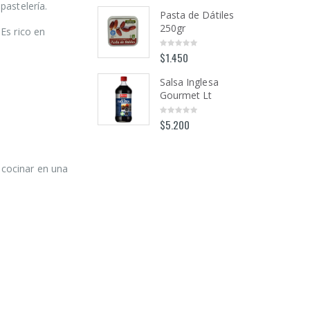
of
of
o
pastelería.
5
5
Pasta de Dátiles
Pasta de Dátiles
250gr
250gr
Es rico en
$
1.450
$
1.450
0
0
out
out
o
of
of
o
5
5
Salsa Inglesa
Salsa Inglesa
Gourmet Lt
Gourmet Lt
$
5.200
$
5.200
0
0
out
out
o
of
of
o
5
5
cocinar en una