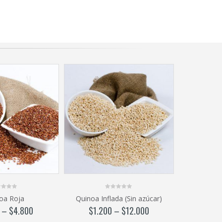
0
oa Roja
Quinoa Inflada (Sin azúcar)
out
of
–
$
4.800
$
1.200
–
$
12.000
5