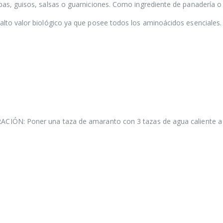
of
s, guisos, salsas o guarniciones. Como ingrediente de panadería o 
5
Pasta de Dátiles
250gr
to valor biológico ya que posee todos los aminoácidos esenciales. 
$
1.450
0
out
of
5
Salsa Inglesa
Gourmet Lt
$
5.200
0
out
of
5
CIÓN: Poner una taza de amaranto con 3 tazas de agua caliente a 