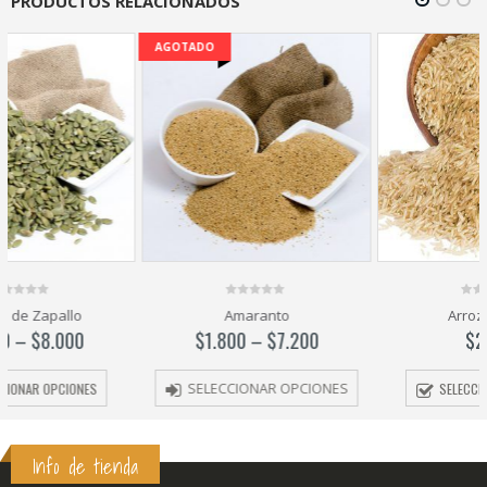
PRODUCTOS RELACIONADOS
AGOTADO
0
0
Amaranto
Arroz Integral
out
out
of
of
$
1.800
–
$
7.200
$
2.000
5
5
SELECCIONAR OPCIONES
SELECCIONAR OPCIONES
Info de tienda