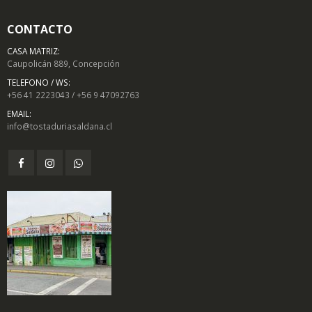
CONTACTO
CASA MATRIZ:
Caupolicán 889, Concepción
TELEFONO / WS:
+56 41 2223043 / +56 9 47092763
EMAIL:
info@tostaduriasaldana.cl